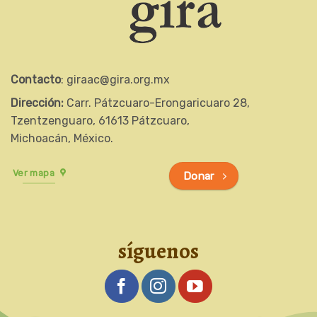
Contacto
: giraac@gira.org.mx
Dirección:
Carr. Pátzcuaro-Erongaricuaro 28,
Tzentzenguaro, 61613 Pátzcuaro,
Michoacán, México.
Ver mapa
Donar
síguenos