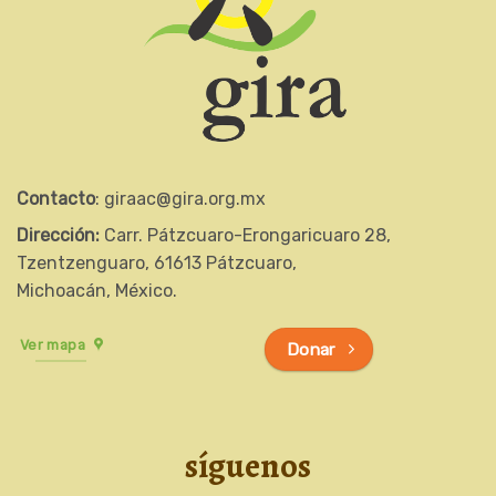
Contacto
: giraac@gira.org.mx
Dirección:
Carr. Pátzcuaro-Erongaricuaro 28,
Tzentzenguaro, 61613 Pátzcuaro,
Michoacán, México.
Ver mapa
Donar
síguenos